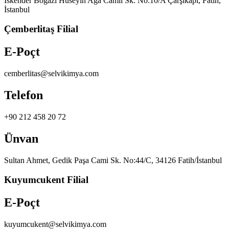
İskender Boğazı Hüseyin Ağa Camii Sk. No:10/A Çarşıkapı, Fatih,
İstanbul
Çemberlitaş Filial
E-Poçt
cemberlitas@selvikimya.com
Telefon
+90 212 458 20 72
Ünvan
Sultan Ahmet, Gedik Paşa Cami Sk. No:44/C, 34126 Fatih/İstanbul
Kuyumcukent Filial
E-Poçt
kuyumcukent@selvikimya.com