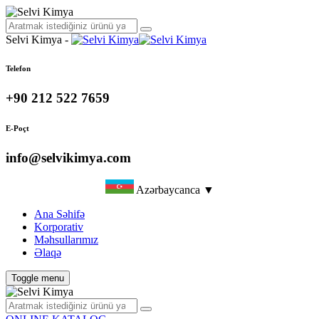
Selvi Kimya -
Telefon
+90 212 522 7659
E-Poçt
info@selvikimya.com
Azərbaycanca ▼
Ana Səhifə
Korporativ
Məhsullarımız
Əlaqə
Toggle menu